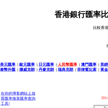
香港銀行匯率比
比較香
美元匯率
|
歐元匯率
|
日元匯率
|
人民幣匯率
|
澳門匯率
|
英鎊
泰幣外匯
|
挪威克朗
|
丹麥克朗
|
瑞典克朗
|
菲律賓比索
|
黃金
在你的博客網站上放
2014
置匯率換算匯率查詢
工具!