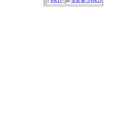
1
HKD=
in
等於多少HKD