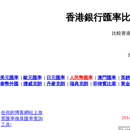
香港銀行匯率比
比較香
美元匯率
|
歐元匯率
|
日元匯率
|
人民幣匯率
|
澳門匯率
|
英鎊
泰幣外匯
|
挪威克朗
|
丹麥克朗
|
瑞典克朗
|
菲律賓比索
|
黃金
在你的博客網站上放
2014
置匯率換算匯率查詢
工具!