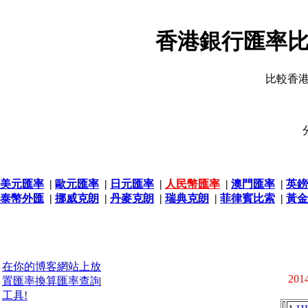
香港銀行匯率比
比較香
美元匯率
|
歐元匯率
|
日元匯率
|
人民幣匯率
|
澳門匯率
|
英鎊
泰幣外匯
|
挪威克朗
|
丹麥克朗
|
瑞典克朗
|
菲律賓比索
|
黃金
在你的博客網站上放
2014
置匯率換算匯率查詢
工具!