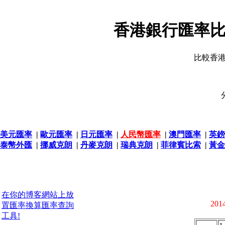
香港銀行匯率比
比較香
美元匯率
|
歐元匯率
|
日元匯率
|
人民幣匯率
|
澳門匯率
|
英鎊
泰幣外匯
|
挪威克朗
|
丹麥克朗
|
瑞典克朗
|
菲律賓比索
|
黃金
在你的博客網站上放
2014
置匯率換算匯率查詢
工具!