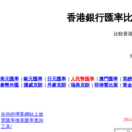
香港銀行匯率比
比較香
美元匯率
|
歐元匯率
|
日元匯率
|
人民幣匯率
|
澳門匯率
|
英鎊
泰幣外匯
|
挪威克朗
|
丹麥克朗
|
瑞典克朗
|
菲律賓比索
|
黃金
在你的博客網站上放
2014
置匯率換算匯率查詢
工具!