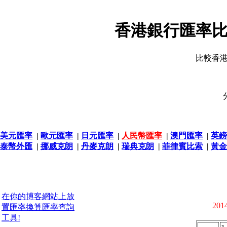
香港銀行匯率比
比較香
美元匯率
|
歐元匯率
|
日元匯率
|
人民幣匯率
|
澳門匯率
|
英鎊
泰幣外匯
|
挪威克朗
|
丹麥克朗
|
瑞典克朗
|
菲律賓比索
|
黃金
在你的博客網站上放
2014
置匯率換算匯率查詢
工具!