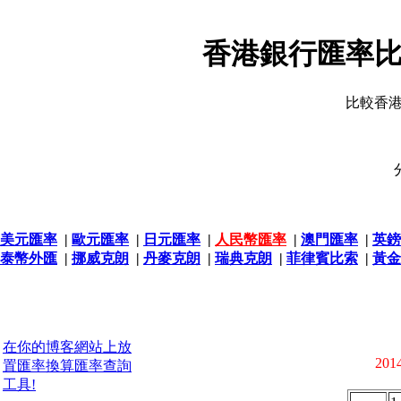
香港銀行匯率比
比較香
美元匯率
|
歐元匯率
|
日元匯率
|
人民幣匯率
|
澳門匯率
|
英鎊
泰幣外匯
|
挪威克朗
|
丹麥克朗
|
瑞典克朗
|
菲律賓比索
|
黃金
在你的博客網站上放
2014
置匯率換算匯率查詢
工具!