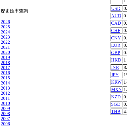
1
USD
0
歷史匯率查詢
AUD
0
2026
CAD
0
2025
CHF
0
2024
2023
CNY
0
2022
EUR
0
2021
2020
GBP
0
2019
HKD
1
2018
INR
8
2017
2016
JPY
1
2015
KRW
1
2014
2013
MXN
1
2012
NZD
0
2011
2010
SGD
0
2009
THB
4
2008
2007
2006