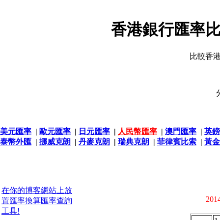
香港銀行匯率比
比較香
美元匯率
|
歐元匯率
|
日元匯率
|
人民幣匯率
|
澳門匯率
|
英鎊
泰幣外匯
|
挪威克朗
|
丹麥克朗
|
瑞典克朗
|
菲律賓比索
|
黃金
在你的博客網站上放
2014
置匯率換算匯率查詢
工具!