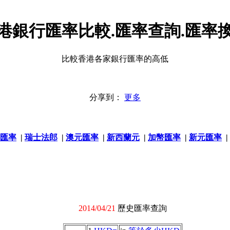
港銀行匯率比較.匯率查詢.匯率
比較香港各家銀行匯率的高低
分享到：
更多
匯率
|
瑞士法郎
|
澳元匯率
|
新西蘭元
|
加幣匯率
|
新元匯率
|
2014/04/21
歷史匯率查詢