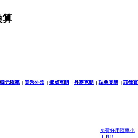
換算
韓元匯率
|
泰幣外匯
|
挪威克朗
|
丹麥克朗
|
瑞典克朗
|
菲律賓
免費好用匯率小
工具!!