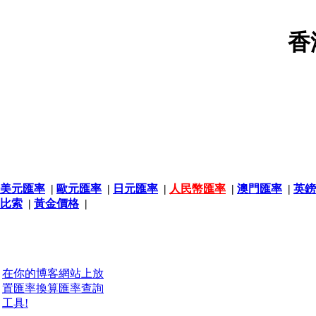
香
美元匯率
|
歐元匯率
|
日元匯率
|
人民幣匯率
|
澳門匯率
|
英鎊
比索
|
黃金價格
|
在你的博客網站上放
置匯率換算匯率查詢
工具!