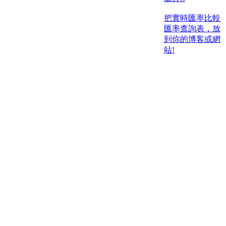
把實時匯率比較
匯率查詢表，放
到你的博客或網
站!