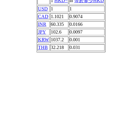
1
HKD=
in
等於多少HKD
USD
1
1
CAD
1.1021
0.9074
INR
60.335
0.0166
JPY
102.6
0.0097
KRW
1037.2
0.001
THB
32.218
0.031