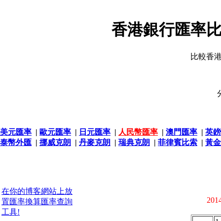
香港銀行匯率比
比較香
美元匯率
|
歐元匯率
|
日元匯率
|
人民幣匯率
|
澳門匯率
|
英鎊
泰幣外匯
|
挪威克朗
|
丹麥克朗
|
瑞典克朗
|
菲律賓比索
|
黃金
在你的博客網站上放
2014
置匯率換算匯率查詢
工具!