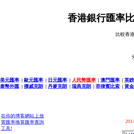
香港銀行匯率比
比較香
美元匯率
|
歐元匯率
|
日元匯率
|
人民幣匯率
|
澳門匯率
|
英鎊
泰幣外匯
|
挪威克朗
|
丹麥克朗
|
瑞典克朗
|
菲律賓比索
|
黃金
在你的博客網站上放
2014
置匯率換算匯率查詢
工具!