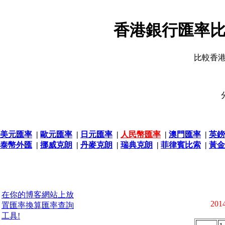
香港銀行匯率比
比較香
美元匯率
|
歐元匯率
|
日元匯率
|
人民幣匯率
|
澳門匯率
|
英鎊
泰幣外匯
|
挪威克朗
|
丹麥克朗
|
瑞典克朗
|
菲律賓比索
|
黃金
在你的博客網站上放
2014
置匯率換算匯率查詢
工具!