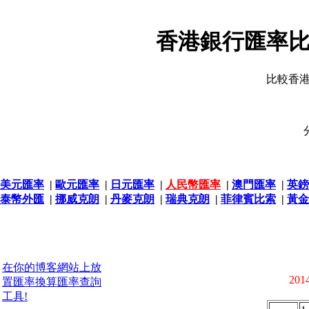
香港銀行匯率比
比較香
美元匯率
|
歐元匯率
|
日元匯率
|
人民幣匯率
|
澳門匯率
|
英鎊
泰幣外匯
|
挪威克朗
|
丹麥克朗
|
瑞典克朗
|
菲律賓比索
|
黃金
在你的博客網站上放
2014
置匯率換算匯率查詢
工具!