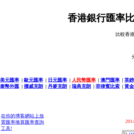
香港銀行匯率比
比較香
美元匯率
|
歐元匯率
|
日元匯率
|
人民幣匯率
|
澳門匯率
|
英鎊
泰幣外匯
|
挪威克朗
|
丹麥克朗
|
瑞典克朗
|
菲律賓比索
|
黃金
在你的博客網站上放
2014
置匯率換算匯率查詢
工具!