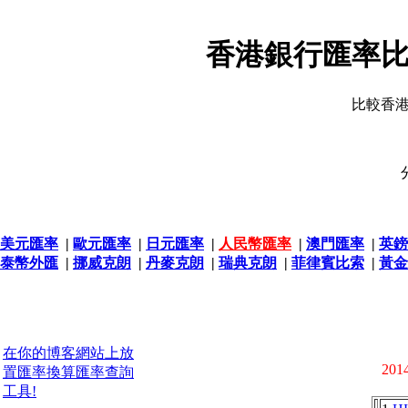
香港銀行匯率比
比較香
美元匯率
|
歐元匯率
|
日元匯率
|
人民幣匯率
|
澳門匯率
|
英鎊
泰幣外匯
|
挪威克朗
|
丹麥克朗
|
瑞典克朗
|
菲律賓比索
|
黃金
在你的博客網站上放
2014
置匯率換算匯率查詢
工具!