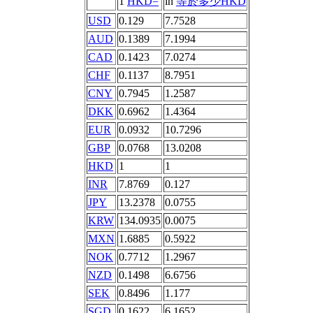
1
HKD=
in
等於多少HKD
USD
0.129
7.7528
AUD
0.1389
7.1994
CAD
0.1423
7.0274
CHF
0.1137
8.7951
CNY
0.7945
1.2587
DKK
0.6962
1.4364
EUR
0.0932
10.7296
GBP
0.0768
13.0208
HKD
1
1
INR
7.8769
0.127
JPY
13.2378
0.0755
KRW
134.0935
0.0075
MXN
1.6885
0.5922
NOK
0.7712
1.2967
NZD
0.1498
6.6756
SEK
0.8496
1.177
SGD
0.1622
6.1652