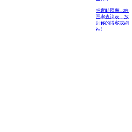
把實時匯率比較
匯率查詢表，放
到你的博客或網
站!