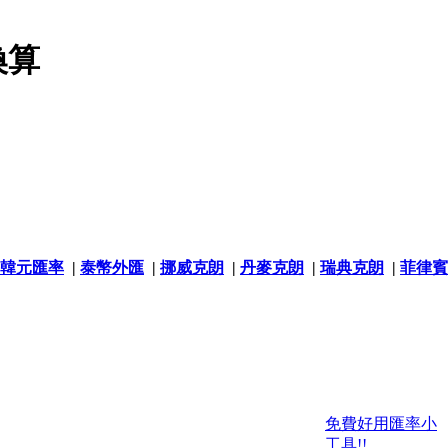
換算
韓元匯率
|
泰幣外匯
|
挪威克朗
|
丹麥克朗
|
瑞典克朗
|
菲律賓
免費好用匯率小
工具!!