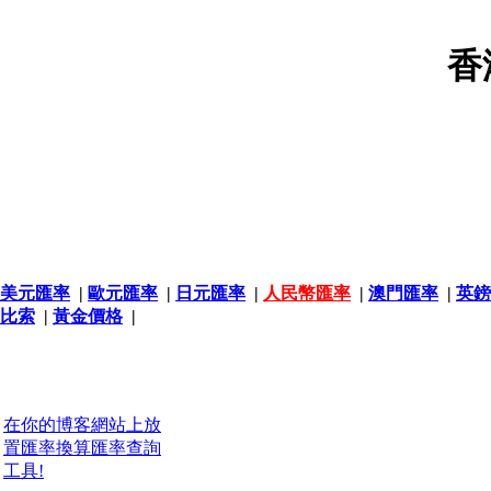
香
美元匯率
|
歐元匯率
|
日元匯率
|
人民幣匯率
|
澳門匯率
|
英鎊
比索
|
黃金價格
|
在你的博客網站上放
置匯率換算匯率查詢
工具!