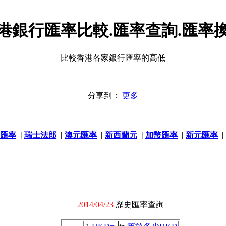
港銀行匯率比較.匯率查詢.匯率
比較香港各家銀行匯率的高低
分享到：
更多
匯率
|
瑞士法郎
|
澳元匯率
|
新西蘭元
|
加幣匯率
|
新元匯率
|
2014/04/23
歷史匯率查詢