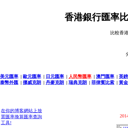
香港銀行匯率比
比較香
美元匯率
|
歐元匯率
|
日元匯率
|
人民幣匯率
|
澳門匯率
|
英鎊
泰幣外匯
|
挪威克朗
|
丹麥克朗
|
瑞典克朗
|
菲律賓比索
|
黃金
在你的博客網站上放
2014
置匯率換算匯率查詢
工具!