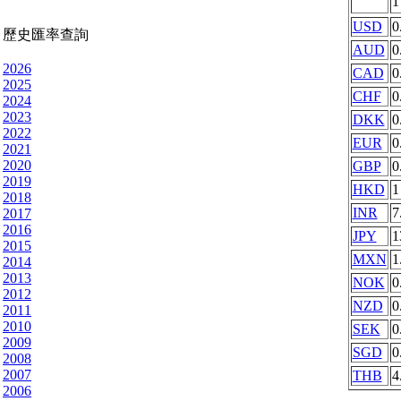
USD
0
歷史匯率查詢
AUD
0
2026
CAD
0
2025
CHF
0
2024
2023
DKK
0
2022
EUR
0
2021
2020
GBP
0
2019
HKD
1
2018
INR
7
2017
2016
JPY
1
2015
MXN
1
2014
2013
NOK
0
2012
NZD
0
2011
2010
SEK
0
2009
SGD
0
2008
2007
THB
4
2006