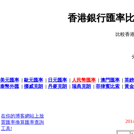
香港銀行匯率比
比較香
美元匯率
|
歐元匯率
|
日元匯率
|
人民幣匯率
|
澳門匯率
|
英鎊
泰幣外匯
|
挪威克朗
|
丹麥克朗
|
瑞典克朗
|
菲律賓比索
|
黃金
在你的博客網站上放
2014
置匯率換算匯率查詢
工具!