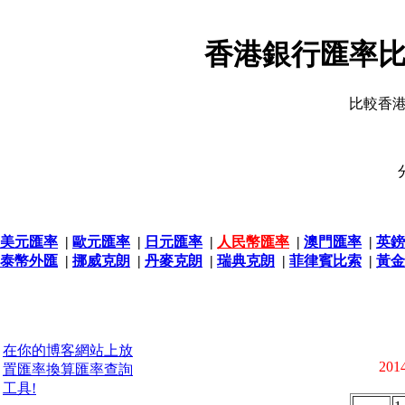
香港銀行匯率比
比較香
美元匯率
|
歐元匯率
|
日元匯率
|
人民幣匯率
|
澳門匯率
|
英鎊
泰幣外匯
|
挪威克朗
|
丹麥克朗
|
瑞典克朗
|
菲律賓比索
|
黃金
在你的博客網站上放
2014
置匯率換算匯率查詢
工具!