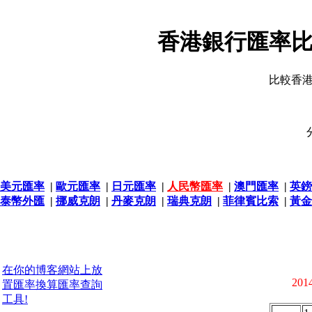
香港銀行匯率比
比較香
美元匯率
|
歐元匯率
|
日元匯率
|
人民幣匯率
|
澳門匯率
|
英鎊
泰幣外匯
|
挪威克朗
|
丹麥克朗
|
瑞典克朗
|
菲律賓比索
|
黃金
在你的博客網站上放
2014
置匯率換算匯率查詢
工具!