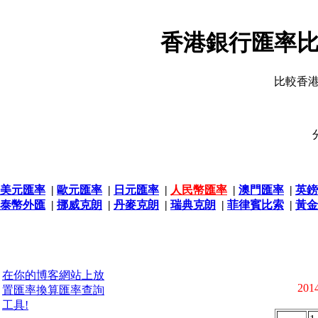
香港銀行匯率比
比較香
美元匯率
|
歐元匯率
|
日元匯率
|
人民幣匯率
|
澳門匯率
|
英鎊
泰幣外匯
|
挪威克朗
|
丹麥克朗
|
瑞典克朗
|
菲律賓比索
|
黃金
在你的博客網站上放
2014
置匯率換算匯率查詢
工具!