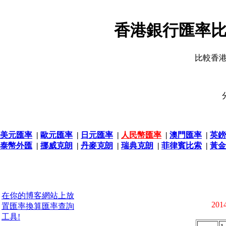
香港銀行匯率比
比較香
美元匯率
|
歐元匯率
|
日元匯率
|
人民幣匯率
|
澳門匯率
|
英鎊
泰幣外匯
|
挪威克朗
|
丹麥克朗
|
瑞典克朗
|
菲律賓比索
|
黃金
在你的博客網站上放
2014
置匯率換算匯率查詢
工具!