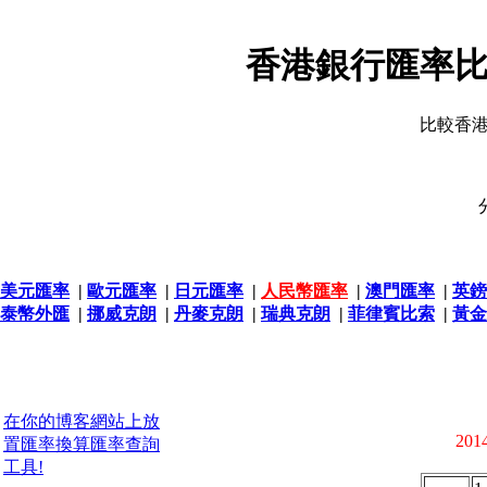
香港銀行匯率比
比較香
美元匯率
|
歐元匯率
|
日元匯率
|
人民幣匯率
|
澳門匯率
|
英鎊
泰幣外匯
|
挪威克朗
|
丹麥克朗
|
瑞典克朗
|
菲律賓比索
|
黃金
在你的博客網站上放
2014
置匯率換算匯率查詢
工具!