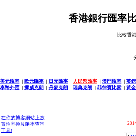
香港銀行匯率比
比較香
美元匯率
|
歐元匯率
|
日元匯率
|
人民幣匯率
|
澳門匯率
|
英鎊
泰幣外匯
|
挪威克朗
|
丹麥克朗
|
瑞典克朗
|
菲律賓比索
|
黃金
在你的博客網站上放
2014
置匯率換算匯率查詢
工具!