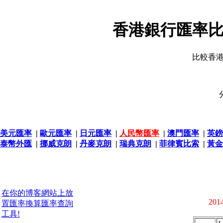
香港銀行匯率比
比較香
美元匯率
|
歐元匯率
|
日元匯率
|
人民幣匯率
|
澳門匯率
|
英鎊
泰幣外匯
|
挪威克朗
|
丹麥克朗
|
瑞典克朗
|
菲律賓比索
|
黃金
在你的博客網站上放
2014
置匯率換算匯率查詢
工具!