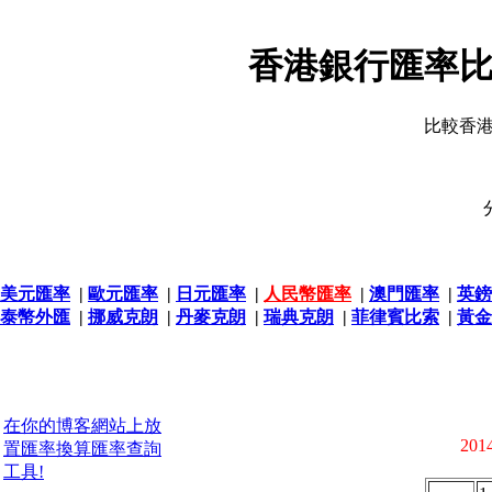
香港銀行匯率比
比較香
美元匯率
|
歐元匯率
|
日元匯率
|
人民幣匯率
|
澳門匯率
|
英鎊
泰幣外匯
|
挪威克朗
|
丹麥克朗
|
瑞典克朗
|
菲律賓比索
|
黃金
在你的博客網站上放
2014
置匯率換算匯率查詢
工具!