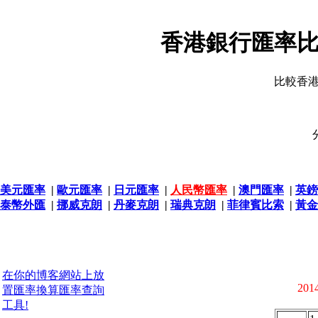
香港銀行匯率比
比較香
美元匯率
|
歐元匯率
|
日元匯率
|
人民幣匯率
|
澳門匯率
|
英鎊
泰幣外匯
|
挪威克朗
|
丹麥克朗
|
瑞典克朗
|
菲律賓比索
|
黃金
在你的博客網站上放
2014
置匯率換算匯率查詢
工具!