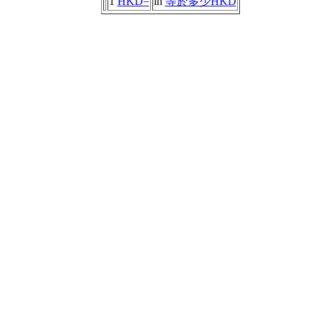
1
HKD=
in
等於多少HKD