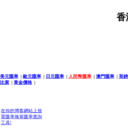
香
美元匯率
|
歐元匯率
|
日元匯率
|
人民幣匯率
|
澳門匯率
|
英鎊
比索
|
黃金價格
|
在你的博客網站上放
置匯率換算匯率查詢
工具!