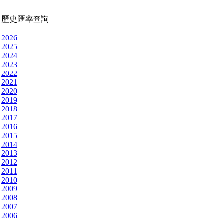
歷史匯率查詢
2026
2025
2024
2023
2022
2021
2020
2019
2018
2017
2016
2015
2014
2013
2012
2011
2010
2009
2008
2007
2006