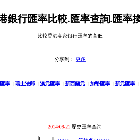
港銀行匯率比較.匯率查詢.匯率
比較香港各家銀行匯率的高低
分享到：
更多
匯率
|
瑞士法郎
|
澳元匯率
|
新西蘭元
|
加幣匯率
|
新元匯率
|
2014/08/21
歷史匯率查詢