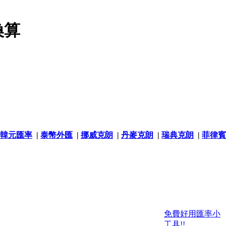
換算
韓元匯率
|
泰幣外匯
|
挪威克朗
|
丹麥克朗
|
瑞典克朗
|
菲律賓
免費好用匯率小
工具!!