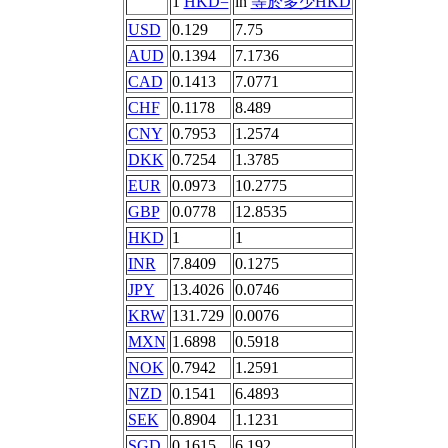
1
HKD=
in
等於多少HKD
USD
0.129
7.75
AUD
0.1394
7.1736
CAD
0.1413
7.0771
CHF
0.1178
8.489
CNY
0.7953
1.2574
DKK
0.7254
1.3785
EUR
0.0973
10.2775
GBP
0.0778
12.8535
HKD
1
1
INR
7.8409
0.1275
JPY
13.4026
0.0746
KRW
131.729
0.0076
MXN
1.6898
0.5918
NOK
0.7942
1.2591
NZD
0.1541
6.4893
SEK
0.8904
1.1231
SGD
0.1615
6.192