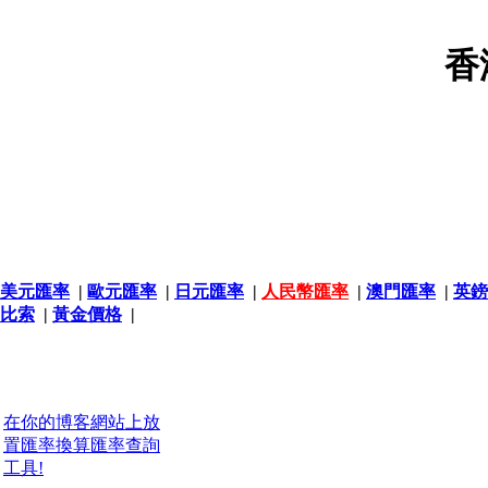
香
美元匯率
|
歐元匯率
|
日元匯率
|
人民幣匯率
|
澳門匯率
|
英鎊
比索
|
黃金價格
|
在你的博客網站上放
置匯率換算匯率查詢
工具!