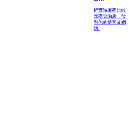
把實時匯率比較
匯率查詢表，放
到你的博客或網
站!