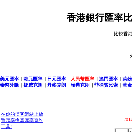
香港銀行匯率比
比較香
美元匯率
|
歐元匯率
|
日元匯率
|
人民幣匯率
|
澳門匯率
|
英鎊
泰幣外匯
|
挪威克朗
|
丹麥克朗
|
瑞典克朗
|
菲律賓比索
|
黃金
在你的博客網站上放
2014
置匯率換算匯率查詢
工具!