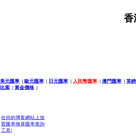
香
美元匯率
|
歐元匯率
|
日元匯率
|
人民幣匯率
|
澳門匯率
|
英鎊
比索
|
黃金價格
|
在你的博客網站上放
置匯率換算匯率查詢
工具!