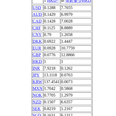
1
HKD=
in
等於多少HKD
USD
0.1288
7.7655
AUD
0.1429
6.9979
CAD
0.1428
7.0028
CHF
0.1125
8.8889
CNY
0.79
1.2658
DKK
0.6922
1.4447
EUR
0.0928
10.7759
GBP
0.0776
12.8866
HKD
1
1
INR
7.9218
0.1262
JPY
13.1118
0.0763
KRW
137.4541
0.0073
MXN
1.7042
0.5868
NOK
0.7705
1.2979
NZD
0.1507
6.6357
SEK
0.8219
1.2167
SGD
0.1631
6.1312