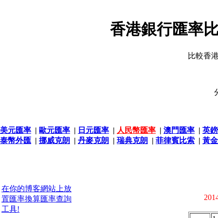
香港銀行匯率比
比較香
美元匯率
|
歐元匯率
|
日元匯率
|
人民幣匯率
|
澳門匯率
|
英鎊
泰幣外匯
|
挪威克朗
|
丹麥克朗
|
瑞典克朗
|
菲律賓比索
|
黃金
在你的博客網站上放
2014
置匯率換算匯率查詢
工具!