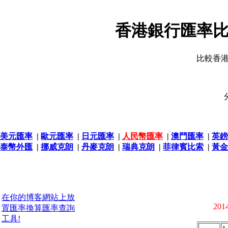
香港銀行匯率比
比較香
美元匯率
|
歐元匯率
|
日元匯率
|
人民幣匯率
|
澳門匯率
|
英鎊
泰幣外匯
|
挪威克朗
|
丹麥克朗
|
瑞典克朗
|
菲律賓比索
|
黃金
在你的博客網站上放
2014
置匯率換算匯率查詢
工具!