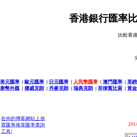
香港銀行匯率比
比較香
美元匯率
|
歐元匯率
|
日元匯率
|
人民幣匯率
|
澳門匯率
|
英鎊
泰幣外匯
|
挪威克朗
|
丹麥克朗
|
瑞典克朗
|
菲律賓比索
|
黃金
在你的博客網站上放
2014
置匯率換算匯率查詢
工具!