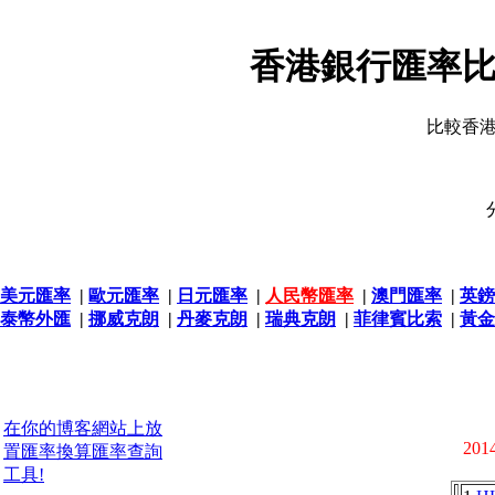
香港銀行匯率比
比較香
美元匯率
|
歐元匯率
|
日元匯率
|
人民幣匯率
|
澳門匯率
|
英鎊
泰幣外匯
|
挪威克朗
|
丹麥克朗
|
瑞典克朗
|
菲律賓比索
|
黃金
在你的博客網站上放
2014
置匯率換算匯率查詢
工具!