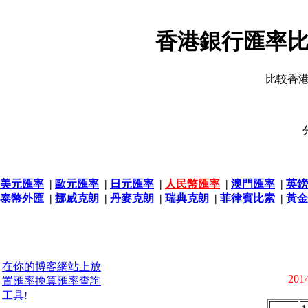
香港銀行匯率比
比較香
美元匯率
|
歐元匯率
|
日元匯率
|
人民幣匯率
|
澳門匯率
|
英鎊
泰幣外匯
|
挪威克朗
|
丹麥克朗
|
瑞典克朗
|
菲律賓比索
|
黃金
在你的博客網站上放
2014
置匯率換算匯率查詢
工具!