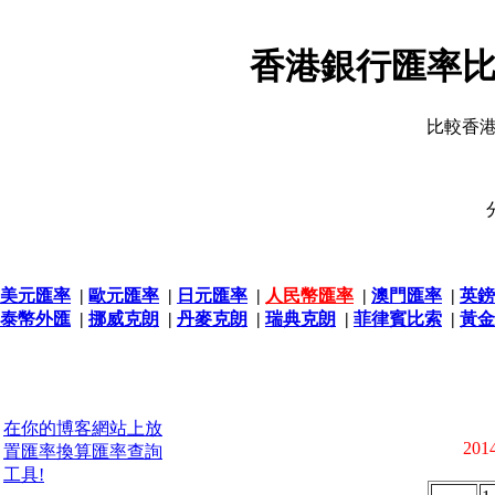
香港銀行匯率比
比較香
美元匯率
|
歐元匯率
|
日元匯率
|
人民幣匯率
|
澳門匯率
|
英鎊
泰幣外匯
|
挪威克朗
|
丹麥克朗
|
瑞典克朗
|
菲律賓比索
|
黃金
在你的博客網站上放
2014
置匯率換算匯率查詢
工具!