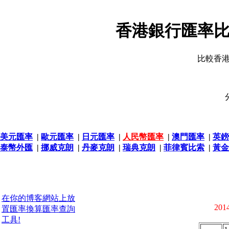
香港銀行匯率比
比較香
美元匯率
|
歐元匯率
|
日元匯率
|
人民幣匯率
|
澳門匯率
|
英鎊
泰幣外匯
|
挪威克朗
|
丹麥克朗
|
瑞典克朗
|
菲律賓比索
|
黃金
在你的博客網站上放
2014
置匯率換算匯率查詢
工具!