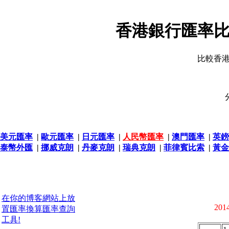
香港銀行匯率比
比較香
美元匯率
|
歐元匯率
|
日元匯率
|
人民幣匯率
|
澳門匯率
|
英鎊
泰幣外匯
|
挪威克朗
|
丹麥克朗
|
瑞典克朗
|
菲律賓比索
|
黃金
在你的博客網站上放
2014
置匯率換算匯率查詢
工具!