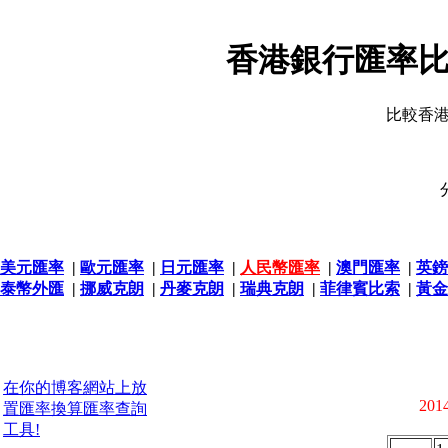
香港銀行匯率比
比較香
美元匯率
|
歐元匯率
|
日元匯率
|
人民幣匯率
|
澳門匯率
|
英鎊
泰幣外匯
|
挪威克朗
|
丹麥克朗
|
瑞典克朗
|
菲律賓比索
|
黃金
在你的博客網站上放
2014
置匯率換算匯率查詢
工具!