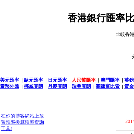
香港銀行匯率比
比較香
美元匯率
|
歐元匯率
|
日元匯率
|
人民幣匯率
|
澳門匯率
|
英鎊
泰幣外匯
|
挪威克朗
|
丹麥克朗
|
瑞典克朗
|
菲律賓比索
|
黃金
在你的博客網站上放
2014
置匯率換算匯率查詢
工具!