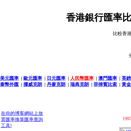
香港銀行匯率比
比較香
美元匯率
|
歐元匯率
|
日元匯率
|
人民幣匯率
|
澳門匯率
|
英鎊
泰幣外匯
|
挪威克朗
|
丹麥克朗
|
瑞典克朗
|
菲律賓比索
|
黃金
在你的博客網站上放
1997
置匯率換算匯率查詢
工具!