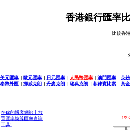
香港銀行匯率比
比較香
美元匯率
|
歐元匯率
|
日元匯率
|
人民幣匯率
|
澳門匯率
|
英鎊
泰幣外匯
|
挪威克朗
|
丹麥克朗
|
瑞典克朗
|
菲律賓比索
|
黃金
在你的博客網站上放
1997
置匯率換算匯率查詢
工具!