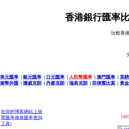
香港銀行匯率比
比較香
美元匯率
|
歐元匯率
|
日元匯率
|
人民幣匯率
|
澳門匯率
|
英鎊
泰幣外匯
|
挪威克朗
|
丹麥克朗
|
瑞典克朗
|
菲律賓比索
|
黃金
在你的博客網站上放
1997
置匯率換算匯率查詢
工具!