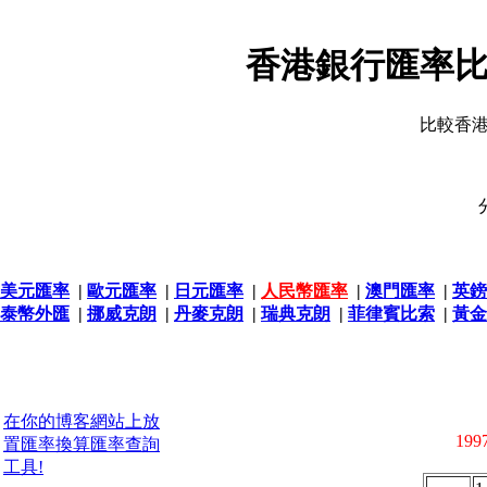
香港銀行匯率比
比較香
美元匯率
|
歐元匯率
|
日元匯率
|
人民幣匯率
|
澳門匯率
|
英鎊
泰幣外匯
|
挪威克朗
|
丹麥克朗
|
瑞典克朗
|
菲律賓比索
|
黃金
在你的博客網站上放
1997
置匯率換算匯率查詢
工具!