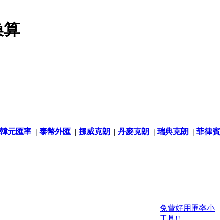
換算
韓元匯率
|
泰幣外匯
|
挪威克朗
|
丹麥克朗
|
瑞典克朗
|
菲律賓
免費好用匯率小
工具!!