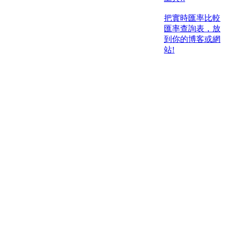
把實時匯率比較
匯率查詢表，放
到你的博客或網
站!