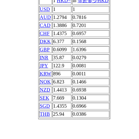
1
HKD=
in
等於多少HKD
USD
1
1
AUD
1.2794
0.7816
CAD
1.3886
0.7201
CHF
1.4375
0.6957
DKK
6.377
0.1568
GBP
0.6099
1.6396
INR
35.87
0.0279
JPY
122.9
0.0081
KRW
896
0.0011
NOK
6.823
0.1466
NZD
1.4413
0.6938
SEK
7.669
0.1304
SGD
1.4355
0.6966
THB
25.94
0.0386