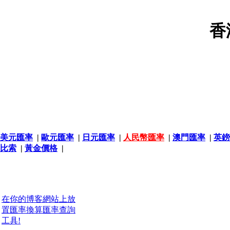
香
美元匯率
|
歐元匯率
|
日元匯率
|
人民幣匯率
|
澳門匯率
|
英鎊
比索
|
黃金價格
|
在你的博客網站上放
置匯率換算匯率查詢
工具!