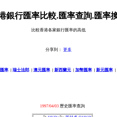
港銀行匯率比較.匯率查詢.匯率
比較香港各家銀行匯率的高低
分享到：
更多
匯率
|
瑞士法郎
|
澳元匯率
|
新西蘭元
|
加幣匯率
|
新元匯率
|
1997/04/03
歷史匯率查詢