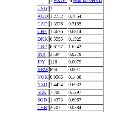
1
HKD=
in
等於多少HKD
USD
1
1
AUD
1.2732
0.7854
CAD
1.3976
0.7155
CHF
1.4676
0.6814
DKK
6.5555
0.1525
GBP
0.6157
1.6242
INR
35.84
0.0279
JPY
126
0.0079
KRW
894
0.0011
NOK
6.9565
0.1438
NZD
1.4424
0.6933
SEK
7.708
0.1297
SGD
1.4373
0.6957
THB
26.07
0.0384