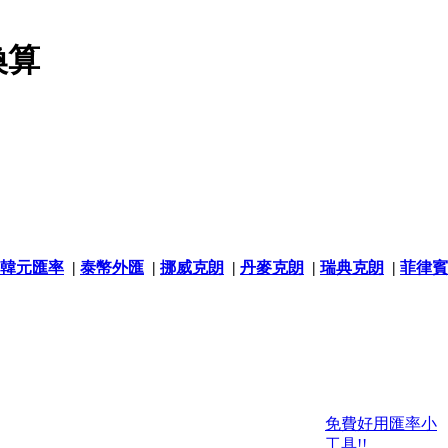
換算
韓元匯率
|
泰幣外匯
|
挪威克朗
|
丹麥克朗
|
瑞典克朗
|
菲律賓
免費好用匯率小
工具!!