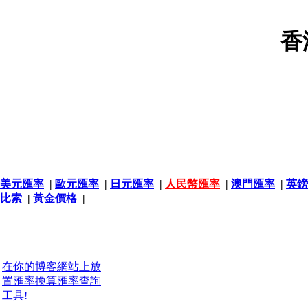
香
美元匯率
|
歐元匯率
|
日元匯率
|
人民幣匯率
|
澳門匯率
|
英鎊
比索
|
黃金價格
|
在你的博客網站上放
置匯率換算匯率查詢
工具!