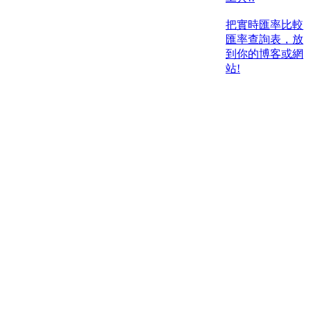
把實時匯率比較
匯率查詢表，放
到你的博客或網
站!