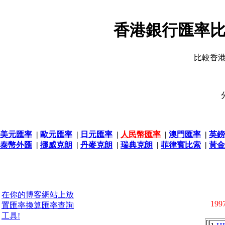
香港銀行匯率比
比較香
美元匯率
|
歐元匯率
|
日元匯率
|
人民幣匯率
|
澳門匯率
|
英鎊
泰幣外匯
|
挪威克朗
|
丹麥克朗
|
瑞典克朗
|
菲律賓比索
|
黃金
在你的博客網站上放
1997
置匯率換算匯率查詢
工具!