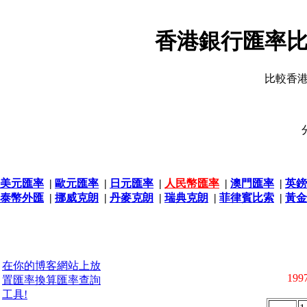
香港銀行匯率比
比較香
美元匯率
|
歐元匯率
|
日元匯率
|
人民幣匯率
|
澳門匯率
|
英鎊
泰幣外匯
|
挪威克朗
|
丹麥克朗
|
瑞典克朗
|
菲律賓比索
|
黃金
在你的博客網站上放
1997
置匯率換算匯率查詢
工具!